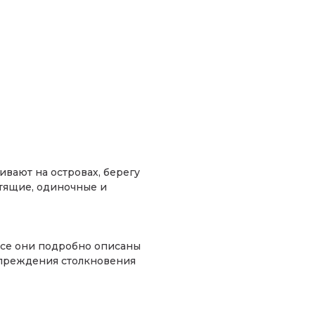
вают на островах, берегу
тящие, одиночные и
все они подробно описаны
преждения столкновения