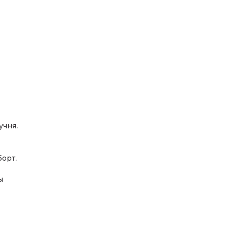
учня.
орт.
ы