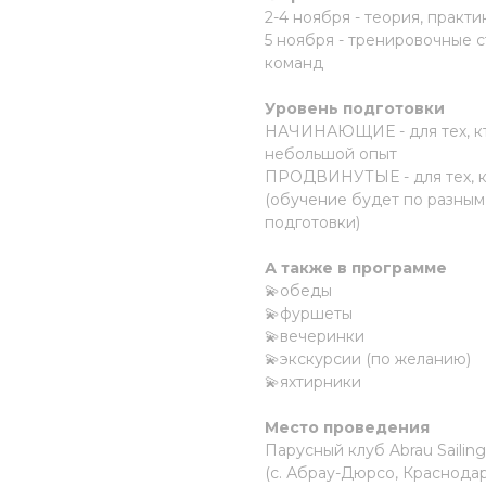
2-4 ноября - теория, практи
5 ноября - тренировочные с
команд
Уровень подготовки
НАЧИНАЮЩИЕ - для тех, кто
небольшой опыт
ПРОДВИНУТЫЕ - для тех, кт
(обучение будет по разным
подготовки)
А также в программе
💫обеды
💫фуршеты
💫вечеринки
💫экскурсии (по желанию)
💫яхтирники
Место проведения
Парусный клуб Abrau Sailing
(с. Абрау-Дюрсо, Краснода